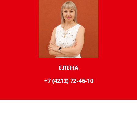
РЕКЛАМА
Для привлечения покупателей, вы можете
оформить ваше торговое место и разместить
рекламу на территории ООО «Многорядов».
ЮРИДИЧЕСКАЯ ПОДДЕРЖКА
Защита ваших интересов в суде,
в государственных и правоохранительных
органах. Регистрация предприятий, участие
в переговорах и урегулировании споров.