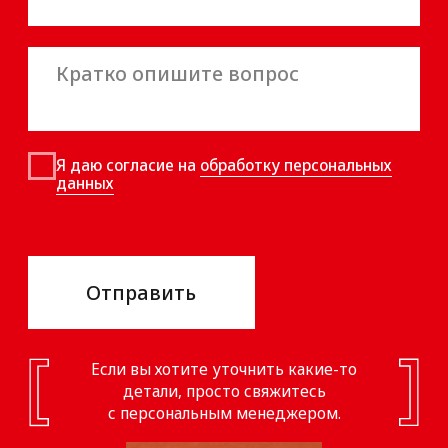
КОММУНАЛЬНОЕ ОБСЛУЖИВАНИЕ
По вашим заявкам мы организуем эксплуатацию
наземных сооружений: электрика, сантехника,
строительные работы, ремонт холодильного
оборудования.
КРУГЛОСУТОЧНАЯ ОХРАНА
И ВИДЕОНАБЛЮДЕНИЕ
Охрана на нашем предприятии осуществляется
круглосуточно частной охранной организацией,
лицензия № 374-КР от 28.12.2005 г. Территория
оснащена камерами видеонаблюдения.