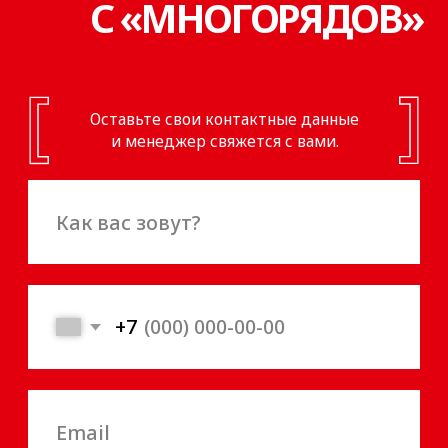
УСЛОВИЯ
ДЛЯ ВАШЕГО
РАЗВИТИЯ
ПОГРУЗОЧНО-РАЗГРУЗОЧНЫЕ РАБОТЫ
Услуги погрузки-разгрузки товаров
предоставляют компании, имеющие
собственную погрузочную технику, кар-
парк, бригады грузчиков и оказывающие
услуги по установке контейнеров и вывоза
мусора.
Это позволит вам не создавать больших
товарных запасов, приобретать весь
ассортимент товаров в одном месте
и экономить свои транспортные расходы.