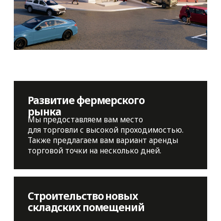
+7 (4212) 72-46-10
Узнать подробнее
ПРИЕЗЖАЙТЕ В ОФИС
г. Хабаровск, пр-т 60-летия
Октября, 162
РЕЖИМ РАБОТЫ
Понедельник-Пятница, 9:00-17:00
Суббота-Воскресенье, 9:00-16:00
МЕНЮ
ЯЗЫК