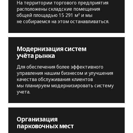
Арендаторам
Русский
Покупателям
English
中文
О предприятии
O'zbek tili
Схема рынка
Забони
Фермерский рынок
Новости/Объявления
Контакты
МЫ В СОЦИАЛЬНЫХ СЕТЯХ
Вконтакте
MAX по вопросам аренды