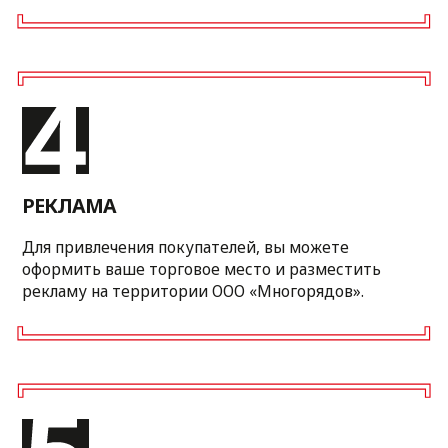
Также предлагаем вам вариант аренды
торговой точки на несколько дней.
Строительство новых
складских помещений
На территории торгового предприятия
расположены складские помещения
общей площадью 15 291 м² и мы
не собираемся на этом останавливаться.
Модернизация систем
учёта рынка
Для обеспечения более эффективного
управления нашим бизнесом и улучшения
качества обслуживания клиентов
мы планируем модернизировать систему
учета.
Организация
парковочных мест